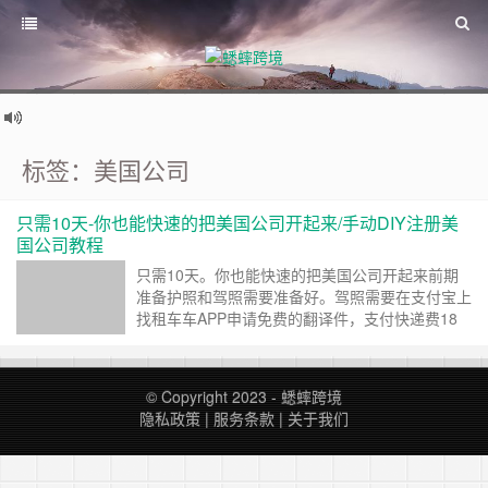
标签：美国公司
只需10天-你也能快速的把美国公司开起来/手动DIY注册美
国公司教程
只需10天。你也能快速的把美国公司开起来前期
准备护照和驾照需要准备好。驾照需要在支付宝上
找租车车APP申请免费的翻译件，支付快递费18
元就行。网络，这个需要自己搞定。准备一个美国
地址可以看之前的文章注册公司付款卡一个邮箱建
议使用gmail或者是企业邮箱 申请流程公司注册
© Copyright 2023 -
蟋蟀跨境
EIN号申请申请银行卡申请Wise个人账号，申请
隐私政策
|
服务条款
|
关于我们
Stripe企业账号手动DIY注册美国公司公司注册公
司……
继续阅读 »