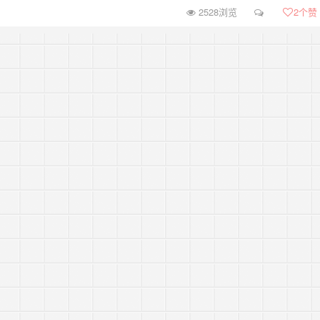
2528浏览
2
个赞