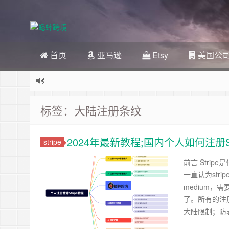
首页
亚马逊
Etsy
美国公
标签：大陆注册条纹
2024年最新教程;国内个人如何注册S
stripe
前言 Stri
一直认为st
medium，
了。所有的注
大陆限制；防