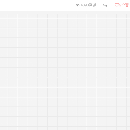
4090浏览
2
个赞