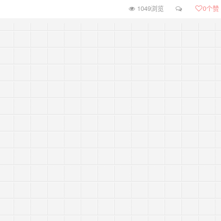
1049浏览
0
个赞