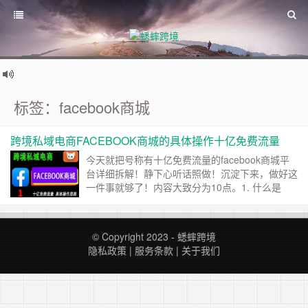
标签：facebook商城
跨境私域电商FACEBOOK商城的具体操作十亿免费流量
今天就把号称有十亿免费流量的facebook商城平
台详细拆解！静下心听话照做！沉淀下来，做好这
一件事就够了！内容大致分为10点。1. 什么是
facebook商城2. facebook商城的优势3. 最适合跨
境新手的平台的原因4. 如何养成一个高权重的
facebook账号 5. 国家、语言、物流、回款 6. 选品
© Copyright 2023 -
蟋蟀跨境
–重中之重7，上架产品8，发货与收款9，进阶篇-
隐私政策
|
服务条款
|
关于我们
开广告10，跨境私域运……
继续阅读 »