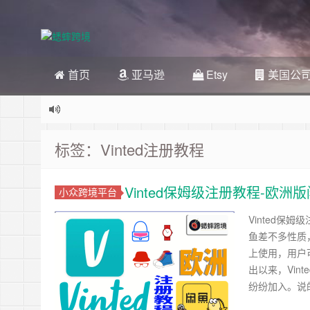
首页
亚马逊
Etsy
美国公
标签：Vinted注册教程
Vinted保姆级注册教程-欧
小众跨境平台
Vinted保姆
鱼差不多性质，
上使用，用户
出以来，Vi
纷纷加入。说的