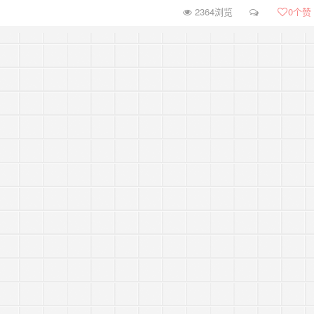
2364浏览
0
个赞