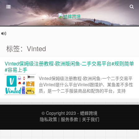
标签：Vinted
Vinted保姆级注册教程-欧洲版闲鱼-二手交易平台#规则简单
#容易上手
Vinted保姆级注册教程-欧洲闲鱼-一个二手交易平
台Vinted是什么平台Vinted跟煤炉、某鱼差不多性
质，是一个二手服装商品和配饰的平台，支持
在 iOS、Android 和PC浏览器上使用，用户可以
在上面售卖或交换自己的服装和配饰，还可以有论
坛交流沟通。自推出以来，Vinted的人气已经越来
© Copyright 2023 -
蟋蟀跨境
越火爆了，所以中国的跨境商家们都看中了这个平
隐私政策
|
服务条款
|
关于我们
台，纷纷加入。说的是欧洲 其实不止！Vinted 目
前覆盖15……
继续阅读 »