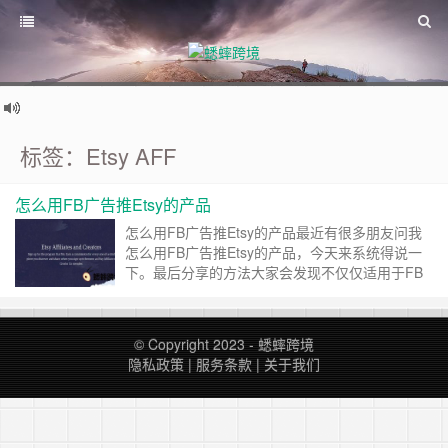
标签：Etsy AFF
怎么用FB广告推Etsy的产品
怎么用FB广告推Etsy的产品最近有很多朋友问我
怎么用FB广告推Etsy的产品，今天来系统得说一
下。最后分享的方法大家会发现不仅仅适用于FB
广告推Etsy产品，也可以适用于google广告推，
snapchat广告推等等，不过方便起见，我这里主
要讲FB广告，其他的广告平台方法都类似。事先
© Copyright 2023 -
蟋蟀跨境
说明，我不是特别赞成大家打FB广告给自己的
隐私政策
|
服务条款
|
关于我们
Etsy产品引流，原因是，在这个推广中，FB肯定
受益(毕竟他只收广告费)；Etsy肯定受……
继续阅
读 »