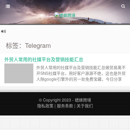
标签：Telegram
外贸人常用的社媒平台及营销技能汇总
外贸人常用的社媒平台及营销技能汇总做贸易离不
开SNS社媒平台，用好客户源源不绝，这也是外贸
人除google引擎外的另一处免费宝藏，今日分享
18个社媒平台，纯干货。账号存活是一切营销的
基础牢记三点：1、使用固定设备以及网络环境
（登录IP混乱乱），科学冲浪；2、注册信息与身
© Copyright 2023 -
蟋蟀跨境
份信息一致，避免封禁；3、新账号猥琐发育莫频
隐私政策
|
服务条款
|
关于我们
繁营销、发私信、更换个人信息。一、WhatsApp
全世界规模最大的聊天APP，在很多国家……
继续
阅读 »