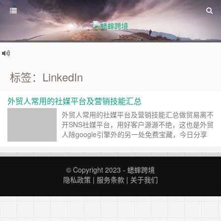
标签：LinkedIn
外贸人常用的社媒平台及营销技能汇总
外贸人常用的社媒平台及营销技能汇总做贸易离不
开SNS社媒平台，用好客户源源不绝，这也是外贸
人除google引擎外的另一处免费宝藏，今日分享
18个社媒平台，纯干货。账号存活是一切营销的
基础牢记三点：1、使用固定设备以及网络环境
（登录IP混乱乱），科学冲浪；2、注册信息与身
© Copyright 2023 -
蟋蟀跨境
份信息一致，避免封禁；3、新账号猥琐发育莫频
隐私政策
|
服务条款
|
关于我们
繁营销、发私信、更换个人信息。一、WhatsApp
全世界规模最大的聊天APP，在很多国家……
继续
阅读 »