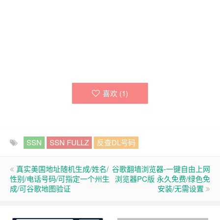
喜欢 (
1
)
SSN
SSN FULLZ
反查DL号码
真实美国地址随机生成/姓名/
谷歌翻墙浏览器-一键自由上网
性别/电话号码/可指定一个州生
浏览器PC版 永久免费/绿色免
成/可谷歌地图验证
安装/无需设置