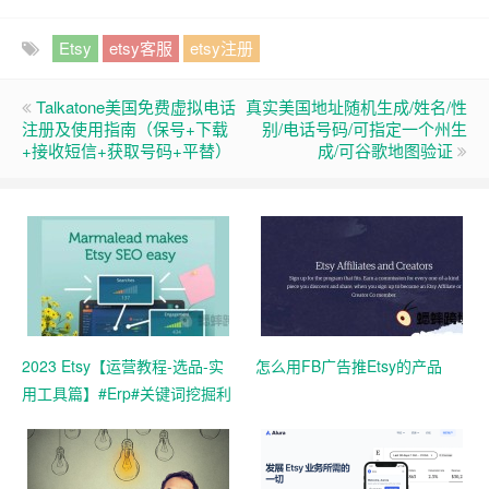
Etsy
etsy客服
etsy注册
Talkatone美国免费虚拟电话
真实美国地址随机生成/姓名/性
注册及使用指南（保号+下载
别/电话号码/可指定一个州生
+接收短信+获取号码+平替）
成/可谷歌地图验证
2023 Etsy【运营教程-选品-实
怎么用FB广告推Etsy的产品
用工具篇】#Erp#关键词挖掘利
器# 让你 ETSY的产品完爆对手