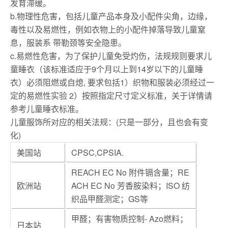
发育滞缓。
b.物理性危害，包括儿童产品本身及小配件尖角，边缘，
毒性以及易燃性，例如衣物上的小配件掉落导致儿童窒
息，服装系 带勒颈等安全隐患。
c.易燃性危害，为了保护儿童免受灼伤，法规规则要求儿
童睡衣（该标准适应于9个月以上到14岁以下的儿童睡
衣）必须阻燃或自熄, 要求包括1）织物和服装必须经过一
定的易燃性实验 2）按照指定尺寸定义标准，关于详情请
参考儿童睡衣标准。
儿童服饰所对应的相关法规：(只是一部分，且也会有变
化)
美国站
CPSC,CPSIA.
REACH EC No 附件镉含量；RE
欧洲站
ACH EC No 芳香胺染料；ISO 纺
织品甲醛测定；GS等
甲醛；有害物质控制- Azo燃料；
日本站