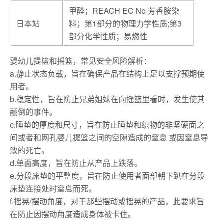
甲醛；REACH EC No 芳香胺染
日本站
料；第1部分的物理力学性质;第3
部分化学性质；易燃性
婴幼儿提篮和摇篮，常见安全风险解析：
a.静止状态负载，旨在确保产品在结构上足以支撑预期使
用者。
b.稳定性，旨在防止兄弟姐妹在向摇篮里看时，发生使其
翻倒的事件。
c.睡垫的厚度和尺寸，旨在防止睡垫和织物的非坚硬面之
间或者和网孔婴儿提篮之间的空隙造成的窒息 或因窒息导
致的死亡。
d.单面高度，旨在防止从产品上跌落。
e.分段床垫的平整度，旨在防止使用者面部朝下趴在分段
床垫连接处时窒息而死。
f.摇晃/摆动角度，对于那些摆动或摇晃的产品，此要求旨
在防止因摆动角度造成身体被卡住。