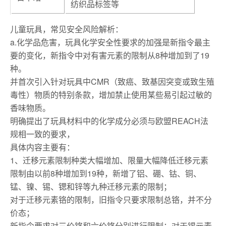
纺织品标签等
儿童玩具，常见安全风险解析：
a.化学品危害，玩具化学安全性要求的加强是新指令最主
要的变化，新指令中对有害元素的限制从8种增加到了19
种。
并首次引入针对玩具中CMR（致癌、致基因突变或致生殖
毒性）物质的特别条款，增加禁止使用某些易引起过敏的
香味物质。
明确提出了玩具材料中的化学成分必须与欧盟REACH法
规相一致的要求，
具体内容主要有：
1、迁移元素限制种类大幅增加、限量大幅降低迁移元素
限制由以前8种增加到19种，新增了铝、硼、钴、铜、
锰、镍、锡、锶和锌等九种迁移元素的限制；
对于迁移元素铬的限制，旧指令只要求限制总铬，并不分
价态；
新指令要求对三价铬和六价铬分别进行限制；对于锡元素