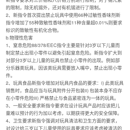
的限制，除无机锡外，还对有机锡进行了限制。
2、新指令首次提出禁止玩具中使用66种过敏性香味剂新
指令增加了55种致敏性香味剂和11种含量超0.01%则要求
标识的致敏性有机化合物。
b.物理性危害
1、窒息危险88/378/EEC指令主要是针对3岁以下儿童而
制定禁止出现小零件以避免引起窒息危险。新指令扩大到
对部分3岁以上儿童的玩具也禁止小零件的出现。例如部
分乐器类玩具，因该类玩具需要放入嘴中，禁止出现小零
件。
2
、玩具食品新指令增加对玩具内食品的要求：i) 此类玩具
销售时，食品应当与玩具附件分开包装ii) 包装本身不应存
在小零件危险iii) 严格禁止与食品紧密连为一体的玩具。
3、一般安全要求新指令要求在设计玩具产品时应该把儿
童难以预计的行为加以考虑，以期获得更大的安全保障。
4、卫生要求新指令强调对玩具清洁和卫生方面的要求，
对设计给三岁以下儿童使用的玩具要求应该考虑被清洁的