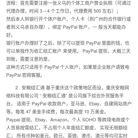
流程：首先需要注册一张义乌的个体工商户营业执照（可通过
代理办理，时间 3 – 4 个工作日，代理费用 500 左右）；
然后本人到银行开个体户账户、个人卡（到广州的合作银行或
者到义乌亲自办理），绑定 PayPal 账户，一 般当天都能办
好。
银行账户办理好了之后，除了可以提现 PayPal 里面的钱，也
可以单独作为收汇结汇账户 来使用。 PayPal 提现，大概三天
到账，需要注意的是，
这种方式只适用于 PayPal 个人账户，如果是企业账户请致电
PayPal 官网客服。
2 . 安粮结汇通 基于重庆这个政策地区而设，重庆安粮网
络科技有限公司 “ 安粮结汇通” 是公司旗下综合外贸服务平
台， 适用于 PayPal 收款商户，亚马逊、Ebay、自建网站商户
等。每笔 47 美金手续费，每次最高提 10 万美金。
Paypal 提现、Ebay、Amazon、个人 SOHO 等跨境电商或个
人贸易按需结汇，不占用个人年度结汇额度， 实现无限额结
汇； 所有币种如美元、欧元、英镑、港币、澳元等均可实时