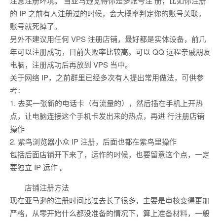
注意注册环境。 当亚马逊觉得你是多账号注 册，比如你注册
的 IP 之前有人注册过的时候，会大概率判定你的账号关联，
账号就死掉了。
另外不建议用任何 VPS 注册店铺，最好都是实体设备，前几
年可以注册成功，目前失败率比较高。可以 QQ 远程亲戚朋友
电脑，注册成功后再放到 VPS 当中。
关于网络 IP，之前群里已经多次有人提出常用做法，可供参
考：
1. 去买一张新的电话卡（有流量的），然后插在手机上开热
点，让电脑连接这个手机卡发出来的热点，再进 行注册店铺
操作
2. 紫鸟浏览器小众 IP 注册，后面也都在紫鸟里操作
包括后面店铺开下来了，运作的时候，也要留意这个点，一定
要独立 IP 运作 。
店铺注册方法
现在亚马逊的注册时间比过去长了很多，主要是审核变得更加
严格，从零开始什么都没准备的情况下，算上准备材料，一般