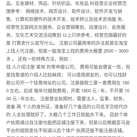
品、五金建材、饰品、针纺织品、化妆品 科技类企业经营范
围参考： 网络技术、网页设计、软件设计、软件开发与销
售、计算机软硬件的技术开发、技术转让及技术咨询服 务、
经营性互联网文化服务、企业营销策划、动漫设计、会务服
务、文化艺术交流活动策划 以上只供参考，经营范围最好的
是 打算卖什么就写什么。 注册公司最简单的办法就是在淘宝
上找人代注册，但是一般淘宝上找的费用大概要 2500 ~ 3000
多 。 还有一些特殊方法，例如 ：
找 人介绍注册 某地 的零申报公司， 费用可能会便宜一些，但
是找靠谱的介绍人比较麻烦； 可以借用朋友的，也可以找财
税公司开一个挂靠地址的公司，注册报税三章一套费用在 180
0 左右，后续 每年付报税费用，开票 1800 元 / 年，不开票 10
00 元 / 年左右。 注册营业执照时，需要法人，监事，财务，
准备 两 个人的身份证，准备好几个备选的公司名字交给代办
的 人去处理就好了，大概几个工作日就能办下来。 目前个体
户执照通过自注册也能把店铺注册下来，但是以后根据亚马逊
平台的规则变化不知道以后个体户 执照还能不能注册店铺。